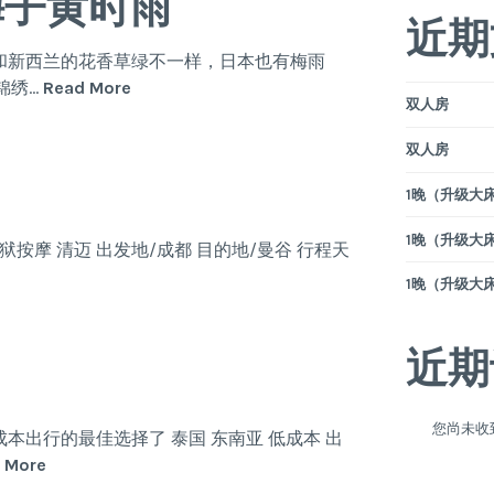
梅子黄时雨
近期
和新西兰的花香草绿不一样，日本也有梅雨
一
锦绣…
Read More
双人房
川
新
双人房
绿，
满
1晚（升级大床）
城
1晚（升级大床）
锦
狱按摩 清迈 出发地/成都 目的地/曼谷 行程天
绣，
1晚（升级大床）
梅
子
黄
近期
时
雨
您尚未收
本出行的最佳选择了 泰国 东南亚 低成本 出
这
 More
是