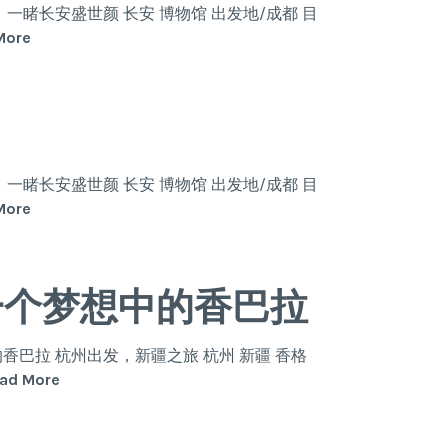
是
一睹长安盛世颜 长安 博物馆 出发地/成都 目
西
梦
More
安
回
大
唐，
不
尽
是
一睹长安盛世颜 长安 博物馆 出发地/成都 目
西
梦
More
安
回
大
唐，
一个梦想中的香巴拉
不
尽
是
巴拉 杭州出发，新疆之旅 杭州 新疆 香格
西
奔
ad More
安
赴
心