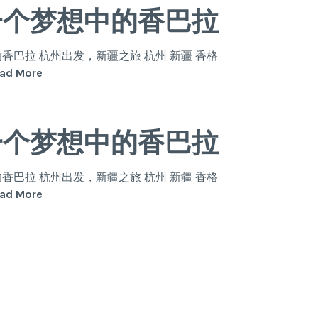
中
一个梦想中的香巴拉
的
日
月，
巴拉 杭州出发，新疆之旅 杭州 新疆 香格
给
奔
ad More
你
赴
一
心
个
中
一个梦想中的香巴拉
梦
的
想
日
中
月，
巴拉 杭州出发，新疆之旅 杭州 新疆 香格
的
给
奔
ad More
香
你
赴
巴
一
心
拉
个
中
梦
的
想
日
中
月，
的
给