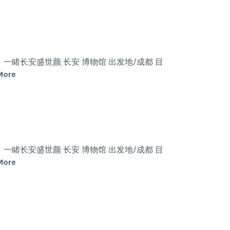
个
什
么
样
的
一睹长安盛世颜 长安 博物馆 出发地/成都 目
方
梦
More
案
回
大
唐，
不
尽
是
一睹长安盛世颜 长安 博物馆 出发地/成都 目
西
梦
More
安
回
大
唐，
不
尽