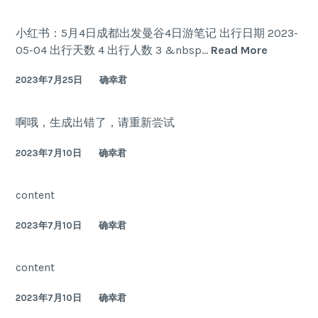
日
成
小红书：5月4日成都出发曼谷4日游笔记 出行日期 2023-
都
5
05-04 出行天数 4 出行人数 3 &nbsp…
Read More
出
月
发
2023年7月25日
确幸君
4
曼
日
谷
成
啊哦，生成出错了，请重新尝试
4
都
日
出
2023年7月10日
确幸君
游
发
笔
曼
content
记
谷
4
2023年7月10日
确幸君
日
游
content
笔
记
2023年7月10日
确幸君