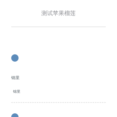
测试苹果榴莲
1
锦里
锦里