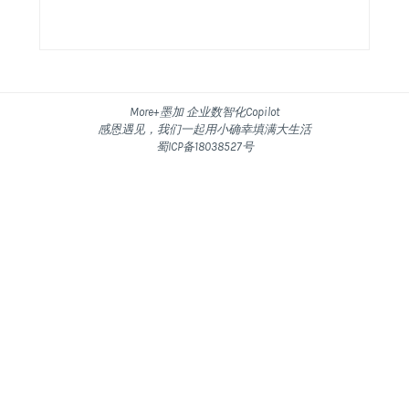
More+墨加 企业数智化Copilot
感恩遇见，我们一起用小确幸填满大生活
蜀ICP备18038527号