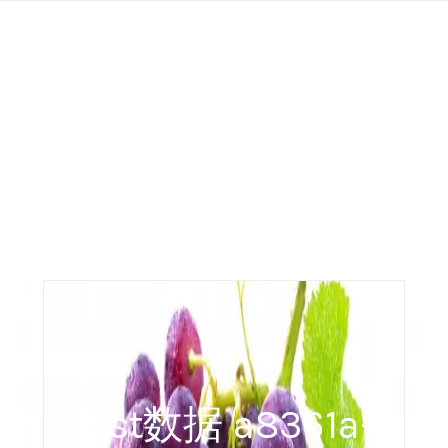
Skip
to
content
test数据 a8361a-