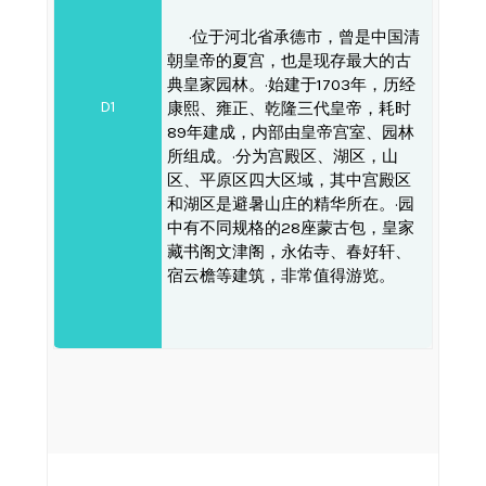
·位于河北省承德市，曾是中国清
朝皇帝的夏宫，也是现存最大的古
典皇家园林。·始建于1703年，历经
D1
康熙、雍正、乾隆三代皇帝，耗时
89年建成，内部由皇帝宫室、园林
所组成。·分为宫殿区、湖区，山
区、平原区四大区域，其中宫殿区
和湖区是避暑山庄的精华所在。·园
中有不同规格的28座蒙古包，皇家
藏书阁文津阁，永佑寺、春好轩、
宿云檐等建筑，非常值得游览。