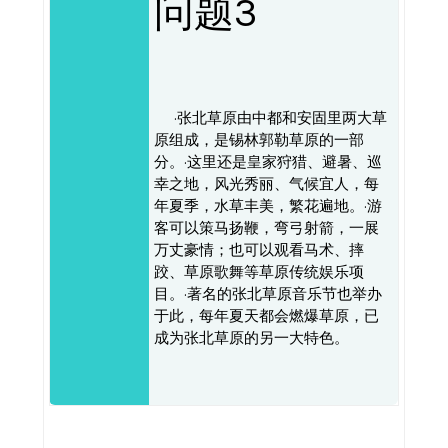
问题3
·张北草原由中都和安固里两大草
原组成，是锡林郭勒草原的一部
分。·这里还是皇家狩猎、避暑、巡
幸之地，风光秀丽、气候宜人，每
年夏季，水草丰美，繁花遍地。·游
客可以策马扬鞭，弯弓射箭，一展
万丈豪情；也可以观看马术、摔
跤、草原歌舞等草原传统娱乐项
目。·著名的张北草原音乐节也举办
于此，每年夏天都会燃爆草原，已
成为张北草原的另一大特色。