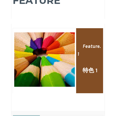
FEATURE
Feature.
1
特色 1