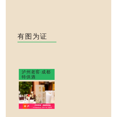
有图为证
泸州老窖·成都
特供酒