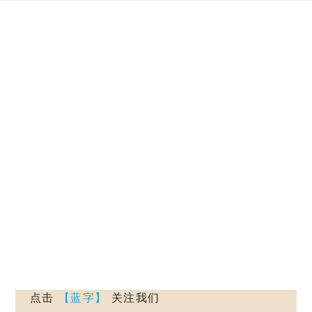
Skip
to
content
点击
【蓝字】
关注我们