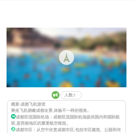
Skip
to
content
人数:1
概要:成都飞机游览
乘坐飞机俯瞰成都全景,体验不一样的视角。
成都双流国际机场：成都双流国际机场提供国内和国际航
班,是西南地区的重要航空枢纽。
成都市区：从空中欣赏成都市区,包括市区建筑、公园和河