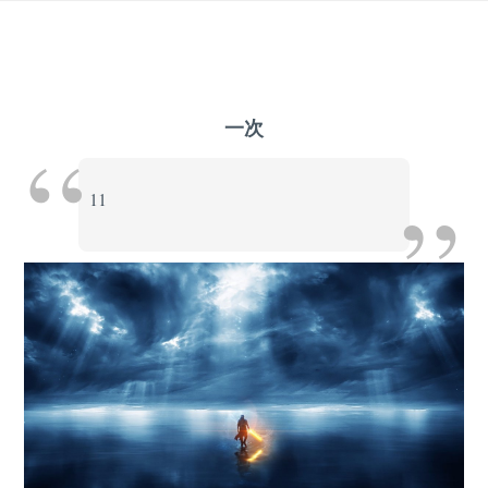
Skip
to
content
一次
11