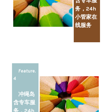
含专车服
务，24h
小管家在
线服务
Feature.
4
冲绳岛
含专车服
务，24h