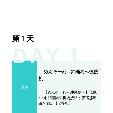
第 1 天
DAY 1
めんそーれ～冲绳岛へ仅接
机
景点
【めんそーれ～冲绳岛へ】飞抵
冲绳-那霸国际机场接站；夜宿那霸
市区酒店【仅接机】