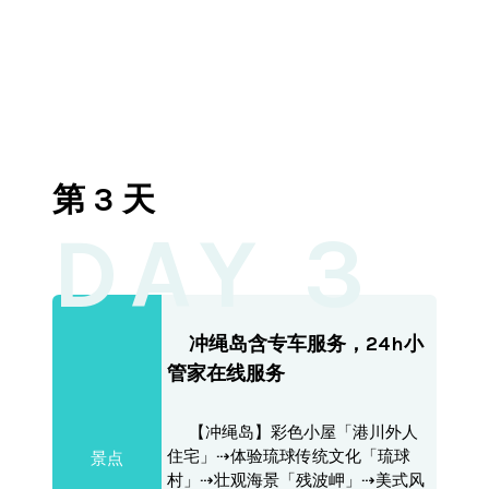
第 3 天
DAY 3
冲绳岛含专车服务，24h小
管家在线服务
【冲绳岛】彩色小屋「港川外人
住宅」⇢体验琉球传统文化「琉球
景点
村」⇢壮观海景「残波岬」⇢美式风