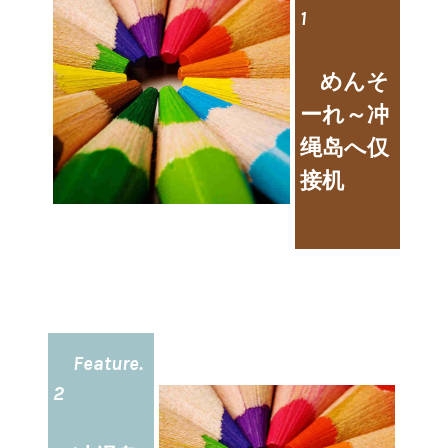
1
めんそ
ーれ～冲
绳岛へ仅
接机
Feature.
2