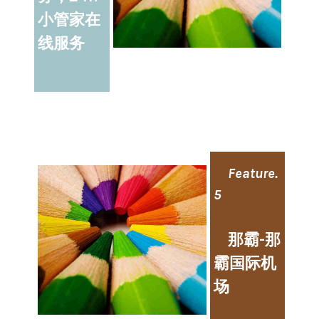
小管家在
线服务
Feature.
5
那霸-那
霸国际机
场