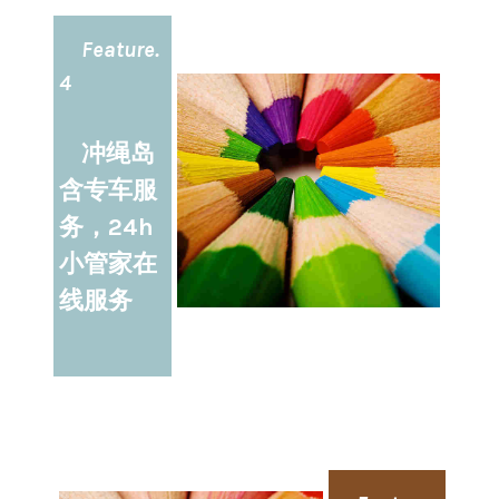
Feature.
4
冲绳岛
含专车服
务，24h
小管家在
线服务