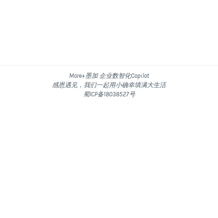
More+墨加 企业数智化Copilot
感恩遇见，我们一起用小确幸填满大生活
蜀ICP备18038527号