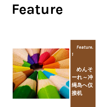
Feature
Feature.
1
めんそ
ーれ～冲
绳岛へ仅
接机