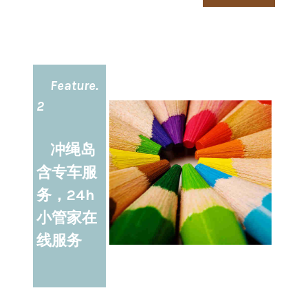
Feature.
2
冲绳岛
含专车服
务，24h
小管家在
线服务