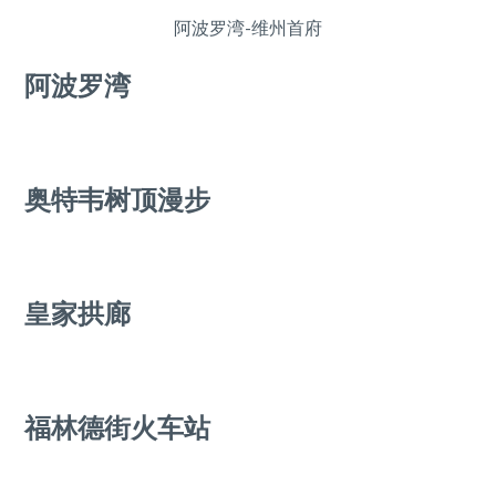
阿波罗湾-维州首府
阿波罗湾
奥特韦树顶漫步
皇家拱廊
福林德街火车站