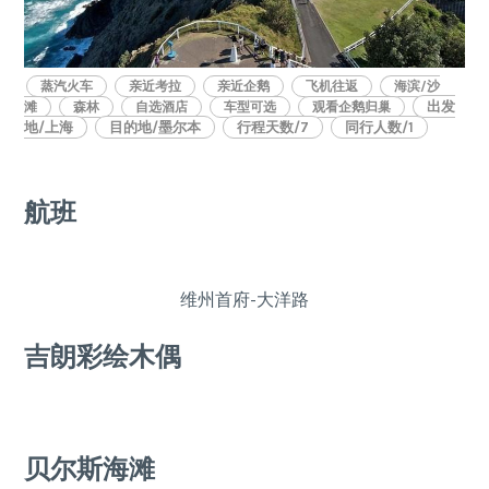
蒸汽火车
亲近考拉
亲近企鹅
飞机往返
海滨/沙
出发
滩
森林
自选酒店
车型可选
观看企鹅归巢
地/上海
目的地/墨尔本
行程天数/7
同行人数/1
航班
维州首府-大洋路
吉朗彩绘木偶
贝尔斯海滩