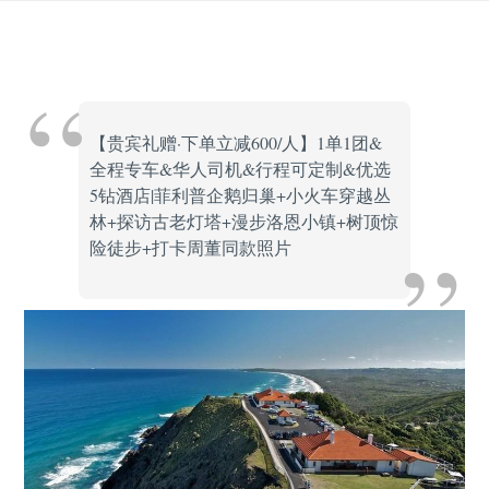
Skip
to
content
【贵宾礼赠·下单立减600/人】1单1团&
全程专车&华人司机&行程可定制&优选
5钻酒店|菲利普企鹅归巢+小火车穿越丛
林+探访古老灯塔+漫步洛恩小镇+树顶惊
险徒步+打卡周董同款照片