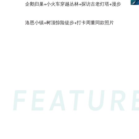
企鹅归巢+小火车穿越丛林+探访古老灯塔+漫步
洛恩小镇+树顶惊险徒步+打卡周董同款照片
FEATUR