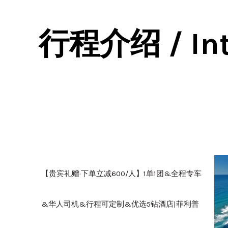
行程介绍 / Int
【贵宾礼赠·下单立减600/人】1单1团&全程专车
&华人司机&行程可定制&优选5钻酒店|菲利普