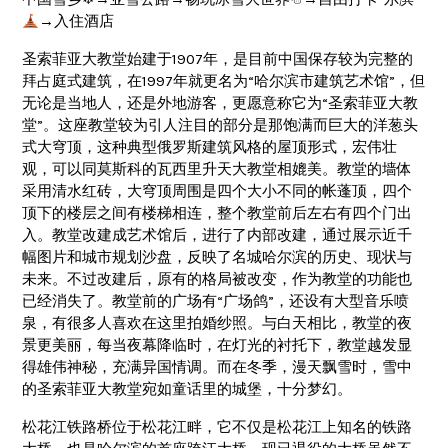
→入住酒店
圣索菲亚大教堂始建于1907年，是目前中国保存较为完整的
拜占庭式建筑，在1997年就更名为“哈尔滨市建筑艺术馆”，但
无论是当地人，还是外地游客，更愿意称它为“圣索菲亚大教
堂”。这座教堂较为引人注目的部分是那饱满而巨大的洋葱头
式大穹顶，这种典型俄罗斯建筑风格的屋顶形式，宏伟壮
观，可以同莫斯科的瓦西里升天大教堂相媲美。教堂的墙体
采用清水红砖，大穹顶周围是四个大小不同的帐蓬顶，四个
顶下的楼层之间有楼梯相连，整个教堂前后左右有四个门出
入。教堂改建成艺术馆后，进行了内部改建，通过展示近千
幅图片和城市规划沙盘，反映了名城哈尔滨的历史、现状与
未来。不过改建后，原有的格局被改变，作为教堂的功能也
已经消失了。教堂前的广场有“广场鸽”，还设有大型音乐喷
泉，有很多人喜欢在这里拍婚纱照。与白天相比，教堂的夜
景更美丽，每当夜幕降临时，在灯光的衬托下，教堂越发显
得雄伟神秘，充满异国情调。而在冬季，漫天飘雪时，雪中
的圣索菲亚大教堂宛如童话里的城堡，十分梦幻。
松花江铁路桥位于松花江畔，它不仅是松花江上知名的铁路