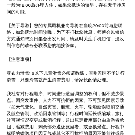
一般为12:00后办理入住，如果您抵达的较早，存在无干净房
间的可能。
【关于导游】您的专属司机兼向导将在当晚20:00前与您联
络，如您落地时间较晚，为了不打扰您休息，师傅会以短信
方式通知您次日集合出发时间，请及时关注手机短信，没收
到信息的请务必联系您的地接管家。
【注意事项】
亚布力滑雪1.2以下儿童滑雪必须请教练，否则景区不予进行
滑雪，只要滑雪就产生滑雪费用，请家长酌情处理。
我社有对行程顺序、时间进行适当调整的权利，但不减少景
点。因突发事件、人力不可抗拒的因素、不可预见因素导致
（如天气变化、自然灾害、航班、火车、轮船延误取消交通
及航空管制、政治因素管制等）行程时间延长或缩减，旅行
社可视情况变更或取消行程，超出原定费用部分由旅游者承
担，缩减费用，剩余部分退还旅游者、或更换景点。行程中
标明的赠送项目因天气或其它不可抗拒的原因不能前往或是