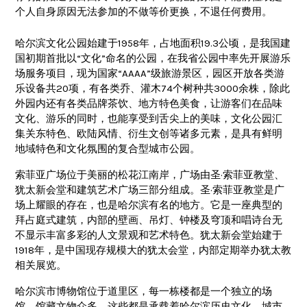
个人自身原因无法参加的不做等价更换，不退任何费用。
哈尔滨文化公园始建于1958年，占地面积19.3公顷，是我国建
国初期首批以“文化”命名的公园，在我省公园中率先开展游乐
场服务项目，现为国家“AAAA”级旅游景区，园区开放各类游
乐设备共20项，有各类乔、灌木74个树种共3000余株，除此
外园内还有各类品牌茶饮、地方特色美食，让游客们在品味
文化、游乐的同时，也能享受到舌尖上的美味，文化公园汇
集关东特色、欧陆风情、衍生文创等诸多元素，是具有鲜明
地域特色和文化氛围的复合型城市公园。
索菲亚广场位于美丽的松花江南岸，广场由圣·索菲亚教堂、
犹太新会堂和建筑艺术广场三部分组成。圣·索菲亚教堂是广
场上耀眼的存在，也是哈尔滨有名的地方。它是一座典型的
拜占庭式建筑，内部的壁画、吊灯、钟楼及穹顶和唱诗台无
不显示丰富多彩的人文景观和艺术特色。犹太新会堂始建于
1918年，是中国现存规模大的犹太会堂，内部定期举办犹太教
相关展览。
哈尔滨市博物馆位于道里区，每一栋楼都是一个独立的场
馆。馆藏文物众多，这些都是承载着哈尔滨历史文化、城市