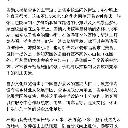
雪韵大街是雪乡的主干道，是雪乡较热闹的街道，冬季晚上
的夜景很美。这条不过500米长的街道两侧开着各种商店、旅
馆，也能看到不少餐馆和摆在路边的小摊以及人气景点梦幻
家园也坐落在这条街上。雪韵大街较早是林场的森林小火车
站，如今成了雪乡的商业街，在旅游旺季的夜晚，街道上灯
笼齐明、游客成群，俨然一派繁华的景象。你可以在路边买
点冻柿子、冻梨等小吃，也可以去农家餐馆品尝东北美食。
值得一提的是，梦幻家园的后面有座不高的小山包（在园
外，可从雪韵大街旁的小巷过去），是俯瞰村子全景的好地
方，常常被长枪短炮们占领，傍晚可以拍摄到袅袅炊烟笼罩
下的村庄美景。
雪乡文化展览馆坐于中国雪乡景区的雪韵大街上，展览馆内
设有雪乡林业文化展示区、雪乡抗联史展示区、雪乡影视文
化展示区等板块。另外这里的生活设施也十分便利，游客可
以在服务中心领取热饮、简餐、御寒品等。是集文化、休闲
和娱乐为一体的群众文化场所。
棒槌山观光栈道全长约3200米，栈道宽2.5米，整个栈道为木
质结构，依棒槌山山势而建，以台阶式向上延伸。游客可以