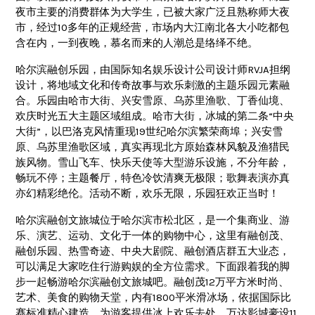
夜市主要的消费群体为大学生，已被大家广泛且熟称师大夜
市，经过10多年的正规经营，市场内大江南北各大小吃都包
含在内，一到夜晚，慕名而来的人潮总是络绎不绝。
哈尔滨融创乐园，由国际知名娱乐设计公司设计师RVJA担纲
设计，将地域文化和传奇故事与欢乐刺激的主题乐园元素融
合。乐园由哈市大街、兴安雪原、乌苏里渔歌、丁香仙境、
欢庆时光五大主题区域组成。哈市大街，冰城的第二条“中央
大街”，以巴洛克风情重现19世纪哈尔滨繁荣商埠；兴安雪
原、乌苏里渔歌区域，真实再现北方原始森林风貌及渔猎民
族风物。雪山飞车、快乐天使等大型游乐设施，不分年龄，
畅玩不停；主题餐厅，特色冷饮清爽无极限；歌舞表演亦真
亦幻精彩绝伦。活动不断，欢乐无限，乐园狂欢正当时！
哈尔滨融创文旅城位于哈尔滨市松北区，是一个集商业、游
乐、演艺、运动、文化于一体的购物中心，这里有融创茂、
融创乐园、热雪奇迹、中央大剧院、融创酒店群五大业态，
可以满足大家吃住行游购娱的全方位需求。下面跟着我的脚
步一起畅游哈尔滨融创文旅城吧。融创茂12万平方米时尚、
艺术、美食的购物天堂，内有1800平米滑冰场，依据国际比
赛标准精心建造，为游客提供冰上欢乐去处，万达影城豪设11