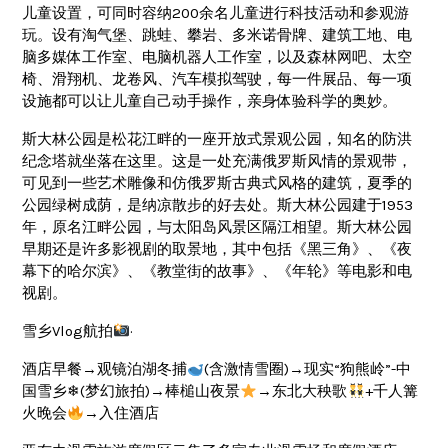
儿童设置，可同时容纳200余名儿童进行科技活动和参观游
玩。设有淘气堡、跳蛙、攀岩、多米诺骨牌、建筑工地、电
脑多媒体工作室、电脑机器人工作室，以及森林网吧、太空
椅、滑翔机、龙卷风、汽车模拟驾驶，每一件展品、每一项
设施都可以让儿童自己动手操作，亲身体验科学的奥妙。
斯大林公园是松花江畔的一座开放式景观公园，知名的防洪
纪念塔就坐落在这里。这是一处充满俄罗斯风情的景观带，
可见到一些艺术雕像和仿俄罗斯古典式风格的建筑，夏季的
公园绿树成荫，是纳凉散步的好去处。斯大林公园建于1953
年，原名江畔公园，与太阳岛风景区隔江相望。斯大林公园
早期还是许多影视剧的取景地，其中包括《黑三角》、《夜
幕下的哈尔滨》、《教堂街的故事》、《年轮》等电影和电
视剧。
雪乡Vlog航拍
·
酒店早餐→观镜泊湖冬捕
(含激情雪圈)→现实“狗熊岭”-中
国雪乡❄(梦幻旅拍)→棒槌山夜景
→东北大秧歌
+千人篝
火晚会
→入住酒店