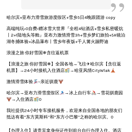
哈尔滨+亚布力滑雪旅游度假区+雪乡5日4晚跟团游 copy
高端纯玩•0自费•赠冰雪大世界『全程4钻酒店+雪乡私密暖炕
丨2+1陆地头等舱』亚布力激情滑雪3h+雪乡梦幻旅拍+5A镜泊
湖冬捕体验+冰晶瀑布丨雪乡年夜饭+千人篝火蹦野迪
浪漫之旅·你好雪国❄含往返机票
【浪漫之旅·你好雪国❄】全国各地→飞往✈哈尔滨【含往返
机票】→24小时接机入住酒店
→哈亚风情CityWlak
激情滑雪体验
~亲近驯鹿
哈尔滨→亚布力滑雪度假区
→冰上自行车
→雪花驯鹿园
→入住酒店
0
我社提供24小时专车接机服务，欢迎来自全国各地的朋友们
抵达有着“东方莫斯科”和“东方小巴黎”之称的哈尔滨。0
【办理入住】请贵宾拿身份证件到前台自行办理入住。酒店