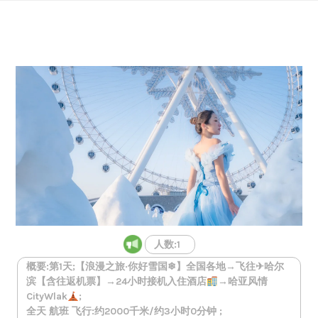
Skip
to
content
人数:1
概要:第1天;【浪漫之旅·你好雪国❄】全国各地→飞往✈哈尔
滨【含往返机票】→24小时接机入住酒店
→哈亚风情
CityWlak
;
全天 航班 飞行:约2000千米/约3小时0分钟 ;