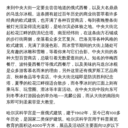
来到中央大街一定要去尝尝地道的俄式西餐，以及大名鼎鼎
的马迭尔冰棍。这条拥有超过百年历史的商业街荟萃着许多
经典的欧式建筑，也开满了各种百货商店，每到夜晚整条街
被灯光渲染得流光溢彩，是哈尔滨必体验之地。中央大街北
起松花江畔的防洪纪念塔、南至经纬街，在这条由方石铺成
的步行街两侧，坐落着众多文艺复兴、巴洛克等各种风格的
欧式建筑，充满了浪漫色彩。而冰雪节期间的大街上随处可
见有趣的冰雕和雪雕，等着你来与它们合影。中央大街的各
种大型百货商店，总吸引着无数爱逛街的人。知名的华梅西
餐厅、波特曼西餐厅等俄式西餐厅，以及美味的马迭尔冰棍
是众多游客慕名而来的理由，另外这里还有俄罗斯工艺品商
店、秋林食品等专卖店。中央大街北端即是防洪胜利纪念
塔，夏季的松花江畔很适合散步，而冬季冰封的江面上则有
乘马车、玩雪圈、滑冰等丰富活动。在中央大街中段向东可
到冬季冰灯游园会的举办地——兆麟公园，而从大街的南段向
东即可到圣索菲亚大教堂。
哈尔滨科学宫是一座俄式建筑，建于1902年，至今已有100多
年历史，是国家二类保护建筑。哈尔滨科学宫用于科普展览
教育的面积达4000平方米，展品及活动区主要面向12岁以下