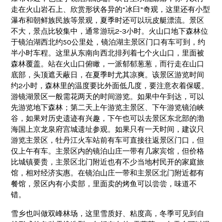
走在火山岩石上、欣赏形状各异的“冰臼”奇观，这里还有小型
瀑布和朝鲜族民族等景观，夏季时还可以玩皮艇漂流。景区
不大，景点比较集中，通常游玩2-3小时。火山口地下森林位
于镜泊湖西北约50公里处，镜泊湖主景区门口有车可到，约
半小时车程。这里从东南向西北排列着七个火山口，里面被
森林覆盖。站在火山口俯瞰，一派郁郁葱葱，而行走在山口
底部，头顶遮天蔽日，在夏季时尤其凉爽。该景区游览时间
约2小时，森林里的温度要比外面低几度，要注意衣着保暖。
游镜湖景区一般需花两天的时间游览。如果中午到达，可以
先游览地下森林；第二天上午游览主景区、下午游览镜泊峡
谷，如果对历史遗迹有兴趣，下午也可以去景区东北部的渤
海国上京龙泉府宫城遗址参观。如果只有一天时间，建议只
游览主景区，牡丹江火车站前有车可直接往返景区门口，但
仅上午有车。主景区内的镜泊山庄一带有几家宾馆，但价格
比城镇要贵，主景区北门附近也有不少当地村民开的家庭旅
馆，相对经济实惠。在镜泊山庄一带和主景区北门附近都有
餐馆，景区内有小卖部，里面卖的烤鱼可以尝尝，味道不
错。
雪乡也叫做双峰林场，这里雪质好、粘度高，冬季可见到自