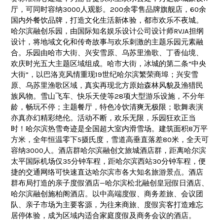
厅，可同时容纳3000人观影。200余零售品牌旗舰店，60余
国内外餐饮品牌，打造文化生活新体验，都市欢乐不夜城。
哈尔滨融创乐园，由国际知名娱乐设计公司设计师RVJA担纲
设计，将地域文化和传奇故事与欢乐刺激的主题乐园元素融
合。乐园由哈市大街、兴安雪原、乌苏里渔歌、丁香仙境、
欢庆时光五大主题区域组成。哈市大街，冰城的第二条“中央
大街”，以巴洛克风情重现19世纪哈尔滨繁荣商埠；兴安雪
原、乌苏里渔歌区域，真实再现北方原始森林风貌及渔猎民
族风物。雪山飞车、快乐天使等28项大型游乐设施，不分年
龄，畅玩不停；主题餐厅，特色冷饮清爽无极限；歌舞表演
亦真亦幻精彩绝伦。活动不断，欢乐无限，乐园狂欢正当
时！哈尔滨热雪奇迹是全国超大室内滑雪场。建筑面积8万平
方米，全年恒温零下5摄氏度，雪道高垂直落差80米，全天可
容纳3000人。酒店群哈尔滨融创文旅城酒店群，距离哈尔滨
太平国际机场仅35分钟车程，距哈尔滨西站30分钟车程，便
捷的交通网络可快速直达哈尔滨市各大知名旅游景点。酒店
群布局打造的亲子度假酒店—哈尔滨松北融创皇冠假日酒店、
哈尔滨融创施柏阁酒店。以中高端度假、商务差旅、会议团
队、亲子市场为主要客源，为往来商旅、度假宾客打造难忘
居停体验，成为区域内适合家庭度假及商务会议的酒店。