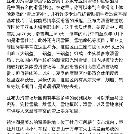
亚布力滑雪旅游度假区云集了多家专业滑雪场和度假酒店，
是中国有名的滑雪胜地。在这里，你可以来到专业滑道上体
验刺激的“雪上俯冲”，并有许多专业教练帮助初学者迅速掌握
基本技巧，让你能尽情享受滑雪的乐趣。亚布力滑雪旅游度
假区位于亚布力镇南部山区，这里雪质优良、硬度适中，积
雪期为170天，滑雪期近150天，每年的11月中旬至次年3月下
旬是滑雪佳期，此外还有玩雪圈、雪地摩托等项目，亚冬会
等国际赛事常在这里举办。度假区由三座海拔1000米以上的
山峰（大锅盔、二锅盔、三锅盔）组成，坐落着多家滑雪
场，比如国内场地较好的新濠阳光滑雪场、国内规模较大设
施较好的新体委滑雪场等，虽然滑雪费用比普通滑雪场略
贵，但值得体验。此外，夏季的度假区也很适合休闲度假，
这里森林茂密、风景优美，度假区内有高尔夫球、划船、钓
鱼等娱乐项目，是避暑消夏的好去处。
亚布力滑雪场乐园拥有丰富多样的设施娱乐：可以乘坐马拉
爬犁、狗拉雪橇、堆雪人、雪地摄影，滑雪，以及雪地摩托
车供客人乘坐等丰富的雪上娱乐项目。
镜泊湖是著名的避暑胜地，位于牡丹江所辖宁安市境内，距
牡丹江约两小时车程，它是由于万年前火山喷发而形成的，