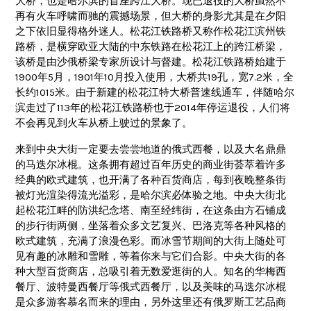
大桥，也是哈尔滨的首座跨江大桥。现已退役的大桥虽然不
再有火车呼啸而驰的震撼场景，但大桥的身影尤其是在夕阳
之下依旧显得格外迷人。松花江铁路桥又称作松花江滨州铁
路桥，是横穿欧亚大陆的中东铁路在松花江上的跨江桥梁，
该桥是由沙俄桥梁专家所设计与督建。松花江铁路桥始建于
1900年5月，1901年10月投入使用，大桥共19孔，宽7.2米，全
长约1015米。由于新建的松花江特大桥普速线通车，伴随哈尔
滨走过了113年的松花江铁路桥也于2014年停运退役，人们将
不会再见到火车从桥上驶过的景象了。
来到中央大街一定要去尝尝地道的俄式西餐，以及大名鼎鼎
的马迭尔冰棍。这条拥有超过百年历史的商业街荟萃着许多
经典的欧式建筑，也开满了各种百货商店，每到夜晚整条街
被灯光渲染得流光溢彩，是哈尔滨必体验之地。中央大街北
起松花江畔的防洪纪念塔、南至经纬街，在这条由方石铺成
的步行街两侧，坐落着众多文艺复兴、巴洛克等各种风格的
欧式建筑，充满了浪漫色彩。而冰雪节期间的大街上随处可
见有趣的冰雕和雪雕，等着你来与它们合影。中央大街的各
种大型百货商店，总吸引着无数爱逛街的人。知名的华梅西
餐厅、波特曼西餐厅等俄式西餐厅，以及美味的马迭尔冰棍
是众多游客慕名而来的理由，另外这里还有俄罗斯工艺品商