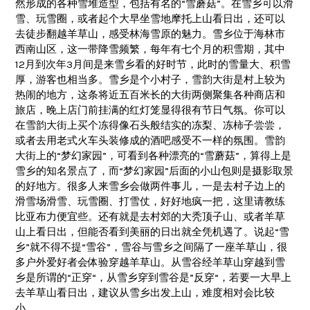
然形成的各种雪堆造型，包括有名的“雪蘑菇”。在雪乡可以滑
雪、玩雪圈，或者起个大早坐雪地摩托上山看日出，还可以
去徒步翻越羊草山，感受林海雪原的魅力。雪乡位于海林市
西南山区，这一带降雪频繁，每年有七个月的积雪期，其中
12月到次年3月间是来雪乡看的好时节，此时的雪量大、积雪
厚，游客也相当多。雪乡是个小村子，雪韵大街是村上较为
热闹的地方，这条将近五百米长的大街两侧聚集各种商店和
旅店，晚上店门前挂满的红灯笼显得很有节日气氛。你可以
在雪韵大街上买个冻得像石头般结实的冻梨、冻柿子尝尝，
或者去用老式火车头装修成的酒吧感受不一样的氛围。雪韵
大街上的“梦幻家园”，可看到各种漂亮的“雪蘑菇”，算得上是
雪乡的知名景点了，而“梦幻家园”后面的小山包则是摄影取景
的好地方。很多人来雪乡会做两件事儿，一是去村子边上的
滑雪场滑雪、玩雪圈、打雪仗，好好地疯一把，这里请教练
比亚布力便宜些。还有就是去村郊的大秃顶子山、或者羊草
山上看日出，但能否看到美丽的日出就全凭机遇了。说起“雪
乡”就不得不提“雪谷”，雪谷与雪乡之间隔了一座羊草山，很
多户外爱好者会体验穿越羊草山。从雪谷经羊草山穿越到雪
乡是所谓的“正穿“，从雪乡穿到雪谷是”反穿“，若要一大早上
去羊草山看日出，建议从雪乡出发上山，难度相对会比较
小。