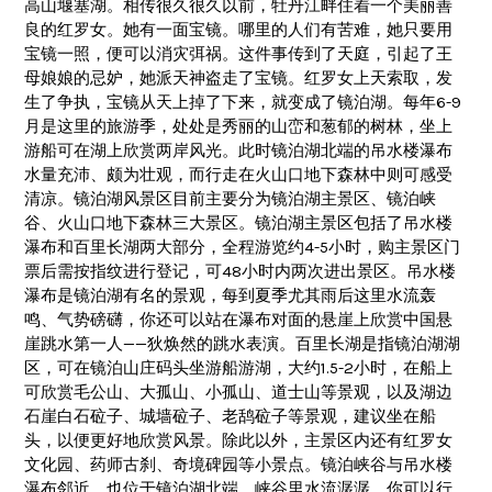
高山堰塞湖。相传很久很久以前，牡丹江畔住着一个美丽善
良的红罗女。她有一面宝镜。哪里的人们有苦难，她只要用
宝镜一照，便可以消灾弭祸。这件事传到了天庭，引起了王
母娘娘的忌妒，她派天神盗走了宝镜。红罗女上天索取，发
生了争执，宝镜从天上掉了下来，就变成了镜泊湖。每年6-9
月是这里的旅游季，处处是秀丽的山峦和葱郁的树林，坐上
游船可在湖上欣赏两岸风光。此时镜泊湖北端的吊水楼瀑布
水量充沛、颇为壮观，而行走在火山口地下森林中则可感受
清凉。镜泊湖风景区目前主要分为镜泊湖主景区、镜泊峡
谷、火山口地下森林三大景区。镜泊湖主景区包括了吊水楼
瀑布和百里长湖两大部分，全程游览约4-5小时，购主景区门
票后需按指纹进行登记，可48小时内两次进出景区。吊水楼
瀑布是镜泊湖有名的景观，每到夏季尤其雨后这里水流轰
鸣、气势磅礴，你还可以站在瀑布对面的悬崖上欣赏中国悬
崖跳水第一人——狄焕然的跳水表演。百里长湖是指镜泊湖湖
区，可在镜泊山庄码头坐游船游湖，大约1.5-2小时，在船上
可欣赏毛公山、大孤山、小孤山、道士山等景观，以及湖边
石崖白石砬子、城墙砬子、老鸹砬子等景观，建议坐在船
头，以便更好地欣赏风景。除此以外，主景区内还有红罗女
文化园、药师古刹、奇境碑园等小景点。镜泊峡谷与吊水楼
瀑布邻近，也位于镜泊湖北端。峡谷里水流潺潺，你可以行