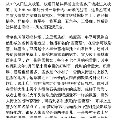
从3个入口进入栈道。栈道口是从棒槌山北雪乡广场处进入栈
道，向上至200米处分出一条长约208米的岔道，这条岔道通
向雪乡雪景之源摄影观赏区。主栈道继续蜿蜒向上，途经棒
槌亭、怪角亭、将军亭、将军廊、五角亭、三叠廊，然后到
达棒槌山高峰——风光无限观景台。
雪乡也叫做双峰林场，这里雪质好、粘度高，冬季可见到自
然形成的各种雪堆造型，包括有名的“雪蘑菇”。在雪乡可以滑
雪、玩雪圈，或者起个大早坐雪地摩托上山看日出，还可以
去徒步翻越羊草山，感受林海雪原的魅力。雪乡位于海林市
西南山区，这一带降雪频繁，每年有七个月的积雪期，其中
12月到次年3月间是来雪乡看的好时节，此时的雪量大、积雪
厚，游客也相当多。雪乡是个小村子，雪韵大街是村上较为
热闹的地方，这条将近五百米长的大街两侧聚集各种商店和
旅店，晚上店门前挂满的红灯笼显得很有节日气氛。你可以
在雪韵大街上买个冻得像石头般结实的冻梨、冻柿子尝尝，
或者去用老式火车头装修成的酒吧感受不一样的氛围。雪韵
大街上的“梦幻家园”，可看到各种漂亮的“雪蘑菇”，算得上是
雪乡的知名景点了，而“梦幻家园”后面的小山包则是摄影取景
的好地方。很多人来雪乡会做两件事儿，一是去村子边上的