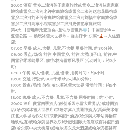
20:00 酒店 雪乡二浪河英子家庭旅馆或雪乡二浪河丛家家庭
旅馆或雪乡二浪河老许家庭旅馆或雪乡二浪河赵志花民宿或
雪乡二浪河刘正芳家庭旅馆或雪乡二浪河刘福生家庭旅馆或
雪乡二浪河高家小院或雪乡二浪河史俊艳家庭旅馆
第4天;【雪地摩托登顶🏔~童话冰雪世界
】中国雪乡❄→
亚雪公路 → 畅玩冰雪大世界☃→自由打卡“尔滨”
→入住酒
店;
07:00 早餐 成人:含餐, 儿童:不含餐 用餐时间: 约30分钟;
09:00 景点/场馆 前往:中国雪乡, 前往:大秃顶子山, 前往:中
国雪谷雾凇岭景区, 前往:林海雪原风景区 活动时间：约2小
时;
12:00 午餐 成人:含餐, 儿童:含餐 用餐时间：约1小时;
13:00 交通 行驶:约300千米/约5小时0分钟 ;
16:00 景点/场馆 前往:哈尔滨冰雪大世界 活动时间：约2小
时;
18:00 晚餐 成人:不含餐, 儿童:不含餐 用餐时间：约1小时;
20:00 酒店 傲雪四季酒店(融创乐园冰雪大世界店)或臻图酒
店(哈尔滨冰雪大世界店)或哈尔滨八荒通神酒店(禹舜美术馆
江北大学城地铁站店)或豪滨假日酒店(哈尔滨火车站博物馆
地铁站店)或哈尔滨世界欢乐城维景国际大酒店或百祥假日酒
店(哈尔滨中央大街店)或哈尔滨东龙大酒店或哈尔滨福裕商