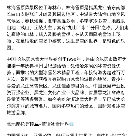
林海雪原风景区位于海林市。林海雪原是指黑龙江省东南部
长白山支脉张广才岭及其周边地区，中温带大陆性山地季风
气候区，春秋短促，夏季高温多雨，冬季寒冷多雪，地貌以
山地、浅山、丘陵为主，素有“九山半水半分田”之称。人们走
进寂静的山林，踏入及膝的雪径，在从天而降的雪道上飞
驰，在童话般的雪堡中嬉戏，这里是雪的世界，是银色的乐
园。
中国·哈尔滨冰雪大世界始创于1999年，是由哈尔滨市政府为
迎接千年庆典神州世纪游活动，凭借哈尔滨的冰雪资源优
势，而推出的大型冰雪艺术精品工程，年接待游客超过百万
人次。景区先后获得具有影响力冰雪旅游目的地奖、青少年
喜爱的龙江冰雪景区、龙江佳旅游目的地、中国旅游产业投
资百强企业、黑龙江文化产业十大品牌、首届黑龙江省政府
质量奖等诸多荣誉。如今的哈尔滨冰雪大世界，早已成为哈
尔滨亮丽的城市名片、国内冬季热门的景区、国际知名冰雪
旅游品牌。
雪地摩托登顶🏔~童话冰雪世界
中国雪乡❄→亚雪公路→畅玩冰雪大世界☃→自由打卡“尔滨”