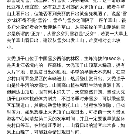
滑雪场滑雪、玩雪圈、打雪仗，好好地疯一把，这里请教练
比亚布力便宜些。还有就是去村郊的大秃顶子山、或者羊草
山上看日出，但能否看到美丽的日出就全凭机遇了。说起“雪
乡”就不得不提“雪谷”，雪谷与雪乡之间隔了一座羊草山，很
多户外爱好者会体验穿越羊草山。从雪谷经羊草山穿越到雪
乡是所谓的“正穿“，从雪乡穿到雪谷是”反穿“，若要一大早上
去羊草山看日出，建议从雪乡出发上山，难度相对会比较
小。
大秃顶子山位于中国雪乡西部的林区，主峰海拔约1690米，
是黑龙江省境内的一座高峰。大秃顶子山顶草木稀疏，拥有
大片平地，是观赏日出的胜地。冬季的早晨天不亮时，在雪
乡村口可乘坐景区的车辆进山，然后登山赏日出。大秃顶子
山是牤牛河的发源地，山间高山植被和野生动物资源丰富，
但到达山顶后，眼前树木消失了，天空豁然开朗。攀登大秃
顶子山非常挑战体力耐力，不过冬季时来雪乡，可以乘坐景
区车辆进山，然后转乘雪地摩托上山，过程惊险刺激，但省
时省力。如果想要上大秃顶子山观日出，可提前一天向景区
游客中心问清楚第二天的发车时间，并且一定要很早就起床
去村口等车。在旅游旺季时，上山看日出的游客非常多，如
果上山晚了，可能就会错过观日时间。