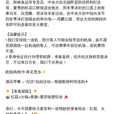
店、秋林食品等专卖店。中央大街北端即是防洪胜利纪念
塔，夏季的松花江畔很适合散步，而冬季冰封的江面上则有
乘马车、玩雪圈、滑冰等丰富活动。在中央大街中段向东可
到冬季冰灯游园会的举办地——兆麟公园，而从大街的南段向
东即可到圣索菲亚大教堂。
【温馨提示】：
1.我们安排统一送机，部分客人可能会较早送到机场，如不愿
意跟团统一赴机场的客人，可自费乘车前往机场，送机费用
不退。
2.拿身份证自行办理登机牌，准备返程，也许此次旅程意犹未
尽，不过来日方长，我们下次再会！
欧陆风情
·再见雪乡
酒店早餐→“尔滨”自由活动→根据航班时间送机✈
【美食探险】
红菇+火锅+香肠=重庆味蕾狂欢
亲们，今天我要给大家安利一款绝妙的美食组合：红菇、火