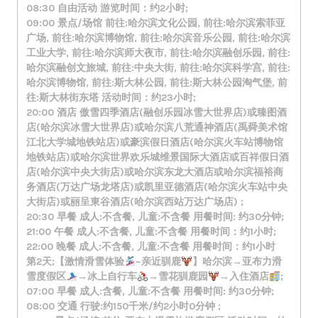
08:30 自由活动 游览时间：约2小时;
09:00 景点/场馆 前往:哈尔滨文化公园, 前往:哈尔滨索菲亚
广场, 前往:哈尔滨博物馆, 前往:哈尔滨音乐公园, 前往:哈尔滨
工业大学, 前往:哈尔滨师大夜市, 前往:哈尔滨融创乐园, 前往:
哈尔滨融创文旅城, 前往:中央大街, 前往:哈尔滨科学宫, 前往:
哈尔滨博物馆, 前往:斯大林公园, 前往:斯大林公园淘气堡, 前
往:斯大林街东塔 活动时间：约23小时;
20:00 酒店 傲雪四季酒店(融创乐园冰雪大世界店)或臻图酒
店(哈尔滨冰雪大世界店)或哈尔滨八荒通神酒店(禹舜美术馆
江北大学城地铁站店)或豪滨假日酒店(哈尔滨火车站博物馆
地铁站店)或哈尔滨世界欢乐城维景国际大酒店或百祥假日酒
店(哈尔滨中央大街店)或哈尔滨东龙大酒店或哈尔滨福裕商
务酒店(万达广场龙塔店)或凯里亚德酒店(哈尔滨火车站中央
大街店)或丽呈東谷酒店(哈尔滨西站万达广场店) ;
20:30 早餐 成人:不含餐, 儿童:不含餐 用餐时间: 约30分钟;
21:00 午餐 成人:不含餐, 儿童:不含餐 用餐时间：约1小时;
22:00 晚餐 成人:不含餐, 儿童:不含餐 用餐时间：约1小时
第2天;【激情滑雪体验
~亲近驯鹿
】哈尔滨→亚布力滑
雪度假区
→冰上自行车
→雪花驯鹿园
→入住酒店
;
07:00 早餐 成人:含餐, 儿童:不含餐 用餐时间: 约30分钟;
08:00 交通 行驶:约150千米/约2小时0分钟 ;