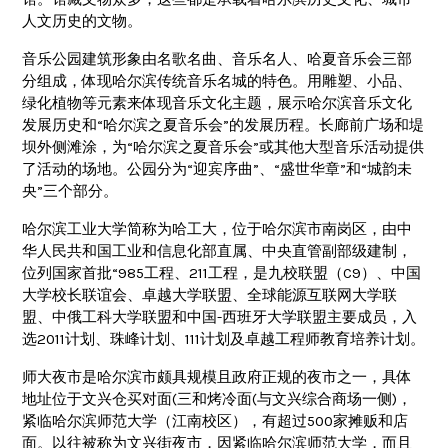
人文历史的文物。
音乐公园建筑形象由名歌名曲、音乐名人、哈夏音乐会三部
分组成，体现哈尔滨传统音乐名城的特色。用雕塑、小品、
绿化植物等元素来体现音乐文化主题，展示哈尔滨音乐文化
发展历史和“哈尔滨之夏音乐会”的发展历程。长廊前广场和堤
坝外侧滩涂，为“哈尔滨之夏音乐会”或其他大型音乐活动提供
了活动的场地。公园分为“迎宾序曲”、“盛世华章”和“城韵未
央”三个部分。
哈尔滨工业大学简称为哈工大，位于哈尔滨市南岗区，由中
华人民共和国工业和信息化部直属、中央直管副部级建制，
位列国家首批“985工程、211工程，是九校联盟（C9）、中国
大学校长联谊会、卓越大学联盟、全球能源互联网大学联
盟、中俄工科大学联盟和中国-西班牙大学联盟主要成员，入
选2011计划、珠峰计划、111计划及卓越工程师教育培养计划。
师大夜市是哈尔滨市颇具规模且政府正规的夜市之一，具体
地址位于文兴仓买对面(三和烤冷面(与文兴综合商场一侧)，
紧临哈尔滨师范大学（江南校区），有超过500家摊贩和店
面。以往被称为文兴街夜市，因紧临哈尔滨师范大学，而且