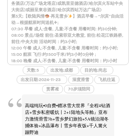
务酒店(万达广场龙塔店)或凯里亚德酒店(哈尔滨火车站中央
大街店)或丽呈東谷酒店(哈尔滨西站万达广场店)
第5天;【欧陆风情
·再见雪乡
】酒店早餐→“尔滨”自由活
动→根据航班时间送机✈;
07:30 早餐 成人:含餐, 儿童:不含餐 用餐时间: 约30分钟;
08:00 景点/场馆 前往:圣索菲亚大教堂, 前往:松花江铁路桥,
前往:中央大街 活动时间：约3小时;
12:00 午餐 成人:不含餐, 儿童:不含餐 用餐时间：约1小时;
15:00 航班 飞行:约1500千米/约3小时0分钟 ;
18:00 晚餐 成人:不含餐, 儿童:不含餐 用餐时间：约1小时
天数:5
出发地:成都
目的地:尚志
出发日期:2024-11-23
深度滑雪
飞机往返
赏雾凇
70岁须陪同
高端纯玩•0自费•赠冰雪大世界『全程4钻酒
店+雪乡私密暖炕丨2+1陆地头等舱』亚布
力激情滑雪3h+雪乡梦幻旅拍+5A镜泊湖冬
捕体验+冰晶瀑布丨雪乡年夜饭+千人篝火
蹦野迪