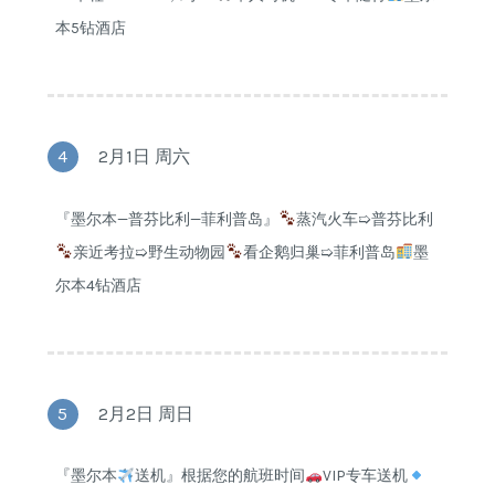
本5钻酒店
4
2月1日 周六
『墨尔本—普芬比利—菲利普岛』
蒸汽火车➯普芬比利
亲近考拉➯野生动物园
看企鹅归巢➯菲利普岛
墨
尔本4钻酒店
5
2月2日 周日
『墨尔本
送机』根据您的航班时间
VIP专车送机