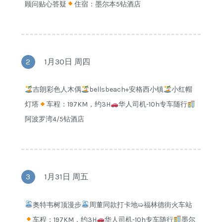
顾问贴心答疑
住宿：墨尔本5钻酒店
2
1月30日 周四
吉朗彩色人木偶
bellsbeach+安格西小镇
小红帽
灯塔
车程：197KM，约3H
华人司机-10h专车随行
阿波罗湾4/5钻酒店
3
1月31日 周五
奥特韦树顶漫步
周董同款打卡地➯福林德街火车站
车程：197KM，约3H
华人司机-10h专车随行
墨尔