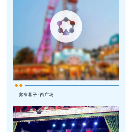
宽窄巷子-西广场