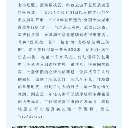
名小吃区、府第客栈区、特色旅游工艺品展销区
错落有致。于2004年10月31日以三国文化节的
名义剪彩开市，2005年被评选为“全国十大城市
商业步行街”之一，与北京王府井、武汉江汉路、
重庆解放碑、天津和平路等老牌知名街市齐名，
号称“西蜀第一街”，被誉为“成都版清明上河
图”。锦里步行街是一条长350米、宽不到4米的
仿古小街。在都市车水马龙、灯红酒绿的包裹
中，突然进入到这很古朴、很狭窄、很民间的锦
里，一股怀旧的心情油然而起，让我找回了儿时
的回忆，回到了玩兔儿灯、玩风车车儿、转糖饼
的童年时代，回到了过去的日子，享一份心情的
休憩。到这里，年轻人则可以观摩成都市井生活
的历史标本。了解锦里步行街的方方面面，掌握
锦里步行街最真实的第一手资料，就在
TripAdvisor。