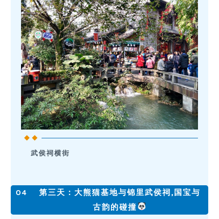
武侯祠横街
04
第三天：大熊猫基地与锦里武侯祠,国宝与
古韵的碰撞