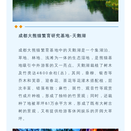
成都大熊猫繁育研究基地-天鹅湖
成都大熊猫繁育基地中的天鹅湖是一个集湖泊、
草地、林地、浅滩为一体的生态湿地，是熊猫基
地吸引中外游客的又一亮点。天鹅湖栽植了树木
及竹类达4800余柱(丛)，其间，垂柳、银杏等
乔木和芙蓉、迎春花、茶花等花灌木搭配植，层
次丰富、错落有致；麻竹、斑竹、观音竹等观赏
竹成片种植，形成了独特的竹景观；同时，还栽
种了地被草坪81万余平方米，形成了既有大树古
树的景观，又有提供给游客休闲娱乐的开阔大草
坪。