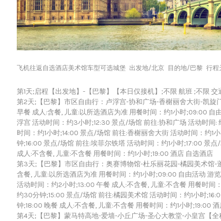
飞机往返自选酒店美术馆车型可选城堡
出发地/北京
目的地/巴黎
行程天
第1天;启程【出发地】-【巴黎】【本日仅接机】;不限 航班 ;不限 交通 行
第2天;【巴黎】市区自由行：卢浮宫-协和广场-香榭丽舍大街-凯旋门
早餐 成人:含餐, 儿童:以所选酒店为准 用餐时间：约1小时;09:00 自由
浮宫 活动时间：约3小时;12:30 景点/场馆 前往:协和广场 活动时间: 约
时间：约1小时;14:00 景点/场馆 前往:香榭丽舍大街 活动时间：约1小时
钟;16:00 景点/场馆 前往:埃菲尔铁塔 活动时间：约1小时;17:00 景
成人:不含餐, 儿童:不含餐 用餐时间：约1小时;19:00 酒店 自选酒店
第3天;【巴黎】市区自由行：奥赛博物馆-杜乐丽花园-橘园美术馆-蓬皮
含餐, 儿童:以所选酒店为准 用餐时间：约1小时;09:00 自由活动 游览
活动时间：约2小时;13:00 午餐 成人:不含餐, 儿童:不含餐 用餐时间：
约30分钟;15:00 景点/场馆 前往:橘园美术馆 活动时间：约1小时;16
钟;18:00 晚餐 成人:不含餐, 儿童:不含餐 用餐时间：约1小时;19:00
第4天;【巴黎】蒙马特高地-爱墙-小丘广场-圣心大教堂-小皇宫【全程10