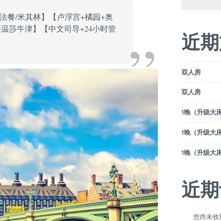
法餐/米其林】【卢浮宫+橘园+奥
温莎牛津】【中文司导+24小时管
近期
双人房
双人房
1晚（升级大床）
1晚（升级大床）
1晚（升级大床）
近期
您尚未收