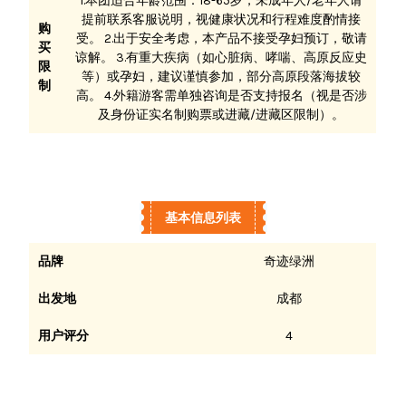
1.本团适合年龄范围：18-65岁，未成年人/老年人请
提前联系客服说明，视健康状况和行程难度酌情接
购
受。 2.出于安全考虑，本产品不接受孕妇预订，敬请
买
谅解。 3.有重大疾病（如心脏病、哮喘、高原反应史
限
等）或孕妇，建议谨慎参加，部分高原段落海拔较
制
高。 4.外籍游客需单独咨询是否支持报名（视是否涉
及身份证实名制购票或进藏/进藏区限制）。
基本信息列表
品牌
奇迹绿洲
出发地
成都
用户评分
4