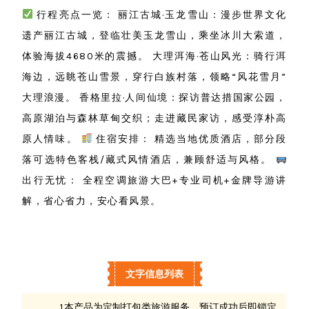
行程亮点一览： 丽江古城·玉龙雪山：漫步世界文化
遗产丽江古城，登临壮美玉龙雪山，乘坐冰川大索道，
体验海拔4680米的震撼。 大理洱海·苍山风光：骑行洱
海边，远眺苍山雪景，穿行白族村落，领略“风花雪月”
大理浪漫。 香格里拉·人间仙境：探访普达措国家公园，
高原湖泊与森林草甸交织；走进藏民家访，感受淳朴高
原人情味。
住宿安排： 精选当地优质酒店，部分段
落可选特色客栈/藏式风情酒店，兼顾舒适与风格。
出行无忧： 全程空调旅游大巴+专业司机+金牌导游讲
解，省心省力，安心看风景。
文字信息列表
1.本产品为定制打包类旅游服务，预订成功后即锁定