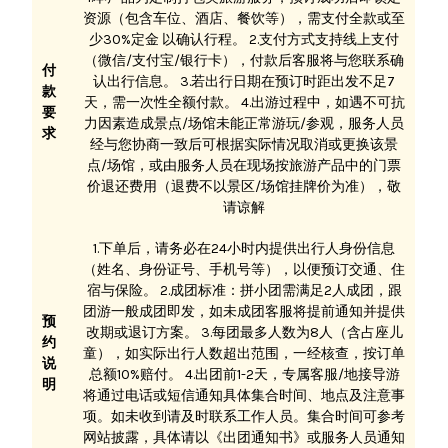
资源（包含车位、酒店、餐饮等），需支付全款或至
少30%定金 以确认行程。 2.支付方式支持线上支付
（微信/支付宝/银行卡），付款后客服将与您联系确
付
认出行信息。 3.若出行日期在预订时距出发不足7
款
天，需一次性全额付款。 4.出游过程中，如遇不可抗
要
力因素造成景点/场馆未能正常游玩/参观，服务人员
求
经与您协商一致后可根据实际情况取消或更换该景
点/场馆，或由服务人员在现场按旅游产品中的门票
价退还费用（退费不以景区/场馆挂牌价为准），敬
请谅解
1.下单后，请务必在24小时内提供出行人身份信息
（姓名、身份证号、手机号等），以便预订交通、住
宿与保险。 2.成团标准：拼小团需满足2人成团，跟
团游一般成团即发，如未成团客服将提前通知并提供
预
改期或退订方案。 3.每团最多人数为8人（含占座儿
约
童），如实际出行人数超出范围，一经核查，按订单
说
总额10%赔付。 4.出团前1-2天，专属客服/地接导游
明
将通过电话或短信通知具体集合时间、地点及注意事
项。如未收到请及时联系工作人员。集合时间可参考
网站披露，具体请以《出团通知书》或服务人员通知