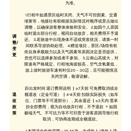
为准。
1.行程中如遇景区临时关闭、天气不可控因素、交通
堵塞等，地接社有权根据实际情况对顺序或景点做出
调整，以确保游客整体体验和安全。 2.如因个人原因
临时退出部分行程，视同自动放弃，相关费用不予退
调
还。 3.若旅途中出现身体不适或突发状况，请第一时
整/
间联系导游协助处理。 4.赠送项目，景区/场馆有权
变
依自身承载能力以及天气因素等原因决定是否提供，
更
您也可以选择参加或者不参加。 5.云南山高坡大，对
限速有严格规定。行程地海拔较高，空气含氧量低，
故上坡时旅游车速有时仅20－30迈，且可能视情况
关闭空调，敬请谅解。
距出发时间 退订费用说明 ▏≥7天前 可免费取消或全
退
额退改（定金可退） ▏4-6天前 扣除实际损失（如车
改
位、门票等不可退部分），其余退还 ▏≤3天内 需承
政
担全部费用，视为自动放弃行程，不予退款
如因
策
极端天气、不可抗力等不可归责于游客原因导致行程
取消，可协商改期或全额退款。