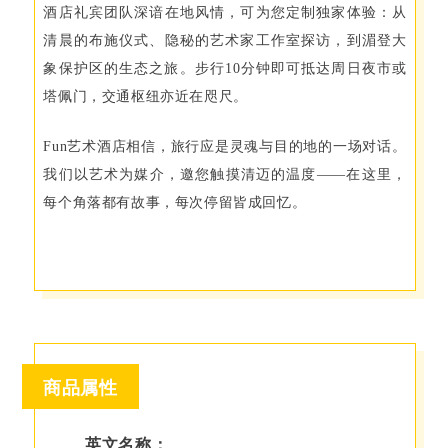
酒店礼宾团队深谙在地风情，可为您定制独家体验：从
清晨的布施仪式、隐秘的艺术家工作室探访，到湄登大
象保护区的生态之旅。步行10分钟即可抵达周日夜市或
塔佩门，交通枢纽亦近在咫尺。
Fun艺术酒店相信，旅行应是灵魂与目的地的一场对话。
我们以艺术为媒介，邀您触摸清迈的温度——在这里，
每个角落都有故事，每次停留皆成回忆。
商品属性
英文名称：