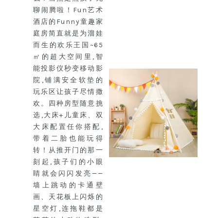
聊闹腾啦！Fun艺术
酒店的Funny童趣家
庭房简直就是为溜娃
而生的欢乐王国~65
㎡的超大空间里,智
能投影仪秒变移动影
院,铺满安全软垫的
玩乐区让孩子尽情撒
欢。四种房型随意挑
选,大床+儿童床、双
大床配置任你搭配,
带着二胎也能玩得
转！从推开门的那一
刻起,孩子们的小眼
睛就会闪闪发亮——
墙上跳动的卡通壁
画、天花板上闪烁的
星空灯,连拖鞋都是