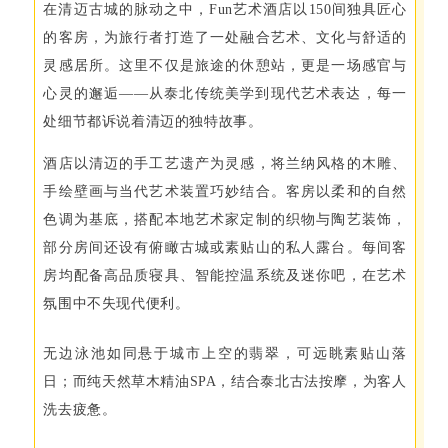
在清迈古城的脉动之中，Fun艺术酒店以150间独具匠心
的客房，为旅行者打造了一处融合艺术、文化与舒适的
灵感居所。这里不仅是旅途的休憩站，更是一场感官与
心灵的邂逅——从泰北传统美学到现代艺术表达，每一
处细节都诉说着清迈的独特故事。
酒店以清迈的手工艺遗产为灵感，将兰纳风格的木雕、
手绘壁画与当代艺术装置巧妙结合。客房以柔和的自然
色调为基底，搭配本地艺术家定制的织物与陶艺装饰，
部分房间还设有俯瞰古城或素贴山的私人露台。每间客
房均配备高品质寝具、智能控温系统及迷你吧，在艺术
氛围中不失现代便利。
无边泳池如同悬于城市上空的翡翠，可远眺素贴山落
日；而纯天然草木精油SPA，结合泰北古法按摩，为客人
洗去疲惫。