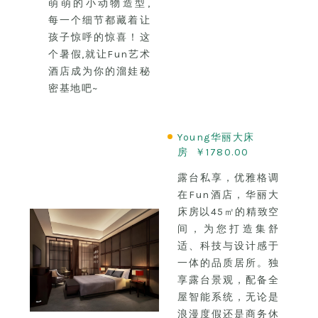
萌萌的小动物造型,
每一个细节都藏着让
孩子惊呼的惊喜！这
个暑假,就让Fun艺术
酒店成为你的溜娃秘
密基地吧~
Young华丽大床
房 ￥1780.00
露台私享，优雅格调
在Fun酒店，华丽大
床房以45㎡的精致空
间，为您打造集舒
适、科技与设计感于
一体的品质居所。独
享露台景观，配备全
屋智能系统，无论是
浪漫度假还是商务休