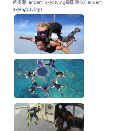
芭提雅Tandem Skydiving极限跳伞(Tandem
Skyingdiving)