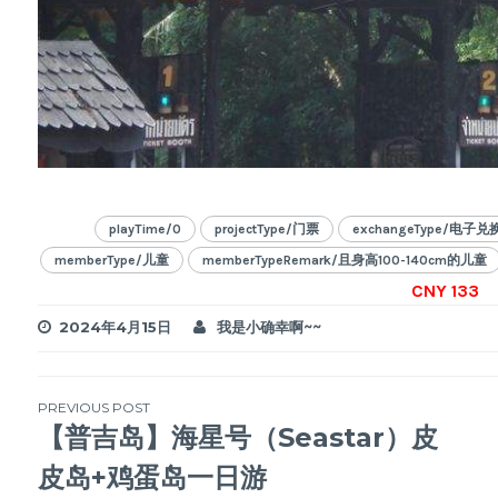
playTime/0
projectType/门票
exchangeType/
memberType/儿童
memberTypeRemark/且身高100-140cm的儿童
CNY 133
2024年4月15日
我是小确幸啊~~
文
PREVIOUS POST
【普吉岛】海星号（Seastar）皮
章
皮岛+鸡蛋岛一日游