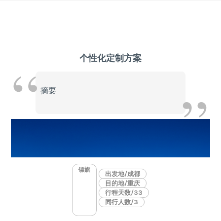
Skip
to
content
个性化定制方案
摘要
镖旗
出发地/成都
目的地/重庆
行程天数/33
同行人数/3