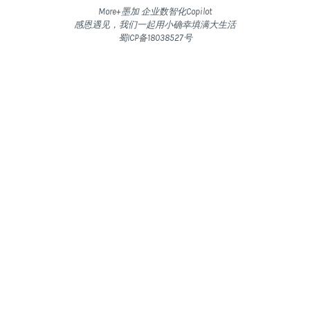
More+墨加 企业数智化Copilot
感恩遇见，我们一起用小确幸填满大生活
蜀ICP备18038527号