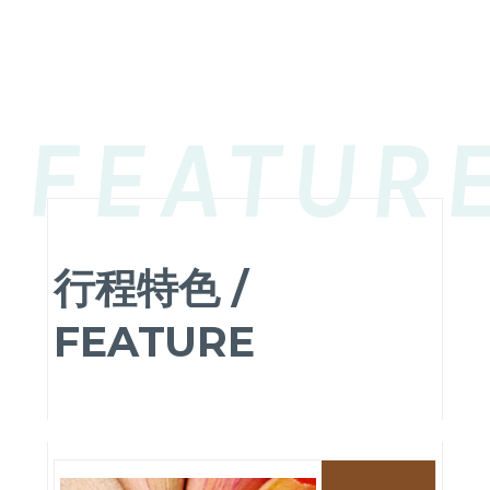
FEATUR
行程特⾊ /
FEATURE