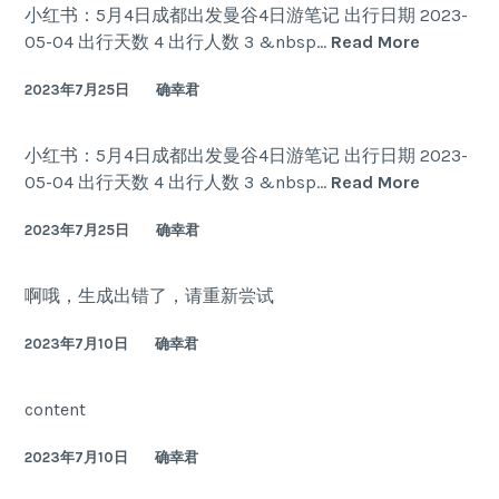
六
小红书：5月4日成都出发曼谷4日游笔记 出行日期 2023-
一
5
05-04 出行天数 4 出行人数 3 &nbsp…
Read More
月
2023年7月25日
确幸君
4
日
成
小红书：5月4日成都出发曼谷4日游笔记 出行日期 2023-
都
5
05-04 出行天数 4 出行人数 3 &nbsp…
Read More
出
月
发
2023年7月25日
确幸君
4
曼
日
谷
成
啊哦，生成出错了，请重新尝试
4
都
日
出
2023年7月10日
确幸君
游
发
笔
曼
content
记
谷
4
2023年7月10日
确幸君
日