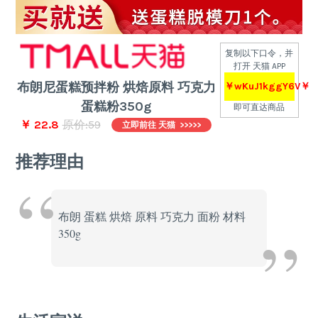
复制以下口令，并
打开 天猫 APP
布朗尼蛋糕预拌粉 烘焙原料 巧克力
￥wKuJ1kggY6V￥
蛋糕粉350g
即可直达商品
￥ 22.8
原价:59
立即前往 天猫 >>>>>
推荐理由
布朗 蛋糕 烘焙 原料 巧克力 面粉 材料
350g