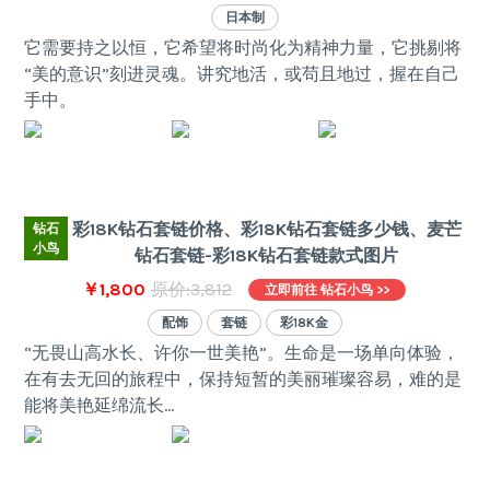
日本制
它需要持之以恒，它希望将时尚化为精神力量，它挑剔将
“美的意识”刻进灵魂。讲究地活，或苟且地过，握在自己
手中。
彩18K钻石套链价格、彩18K钻石套链多少钱、麦芒
钻石
小鸟
钻石套链-彩18K钻石套链款式图片
￥1,800
原价:3,812
立即前往 钻石小鸟 >>
配饰
套链
彩18K金
“无畏山高水长、许你一世美艳”。生命是一场单向体验，
在有去无回的旅程中，保持短暂的美丽璀璨容易，难的是
能将美艳延绵流长…