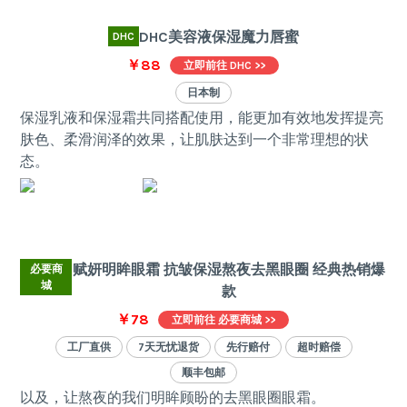
DHC美容液保湿魔力唇蜜
DHC
￥88
立即前往 DHC >>
日本制
保湿乳液和保湿霜共同搭配使用，能更加有效地发挥提亮
肤色、柔滑润泽的效果，让肌肤达到一个非常理想的状
态。
赋妍明眸眼霜 抗皱保湿熬夜去黑眼圈 经典热销爆
必要商
城
款
￥78
立即前往 必要商城 >>
工厂直供
7天无忧退货
先行赔付
超时赔偿
顺丰包邮
以及，让熬夜的我们明眸顾盼的去黑眼圈眼霜。