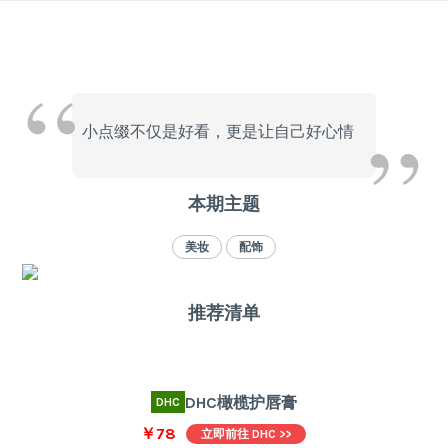
Skip
to
content
小点缀不仅是好看，更是让自己好心情
本期主题
美妆
配饰
推荐清单
DHC橄榄护唇膏
DHC
￥78
立即前往 DHC >>