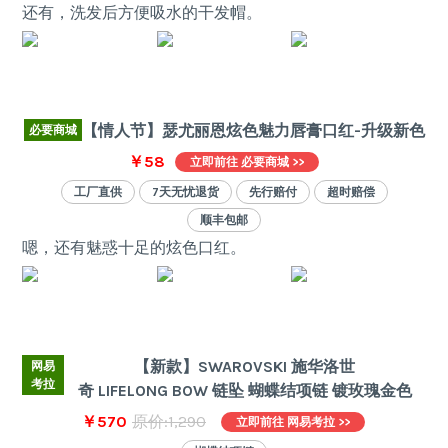
还有，洗发后方便吸水的干发帽。
【情人节】瑟尤丽恩炫色魅力唇膏口红-升级新色
必要商城
￥58
立即前往 必要商城 >>
工厂直供
7天无忧退货
先行赔付
超时赔偿
顺丰包邮
嗯，还有魅惑十足的炫色口红。
【新款】SWAROVSKI 施华洛世
网易
考拉
奇 LIFELONG BOW 链坠 蝴蝶结项链 镀玫瑰金色
￥570
原价:1,290
立即前往 网易考拉 >>