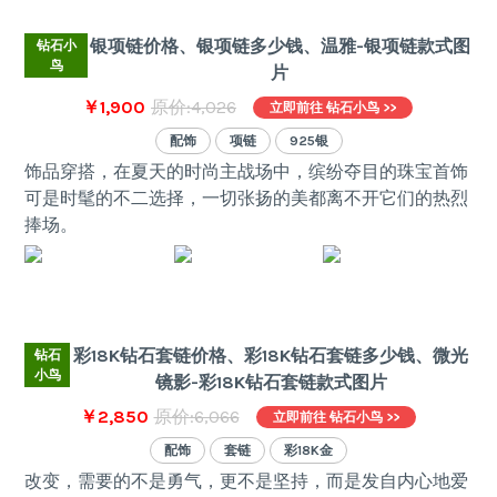
银项链价格、银项链多少钱、温雅-银项链款式图
钻石小
鸟
片
￥1,900
原价:4,026
立即前往 钻石小鸟 >>
配饰
项链
925银
饰品穿搭，在夏天的时尚主战场中，缤纷夺目的珠宝首饰
可是时髦的不二选择，一切张扬的美都离不开它们的热烈
捧场。
彩18K钻石套链价格、彩18K钻石套链多少钱、微光
钻石
小鸟
镜影-彩18K钻石套链款式图片
￥2,850
原价:6,066
立即前往 钻石小鸟 >>
配饰
套链
彩18K金
改变，需要的不是勇气，更不是坚持，而是发自内心地爱