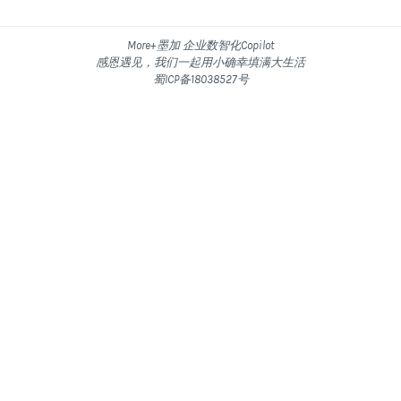
More+墨加 企业数智化Copilot
感恩遇见，我们一起用小确幸填满大生活
蜀ICP备18038527号