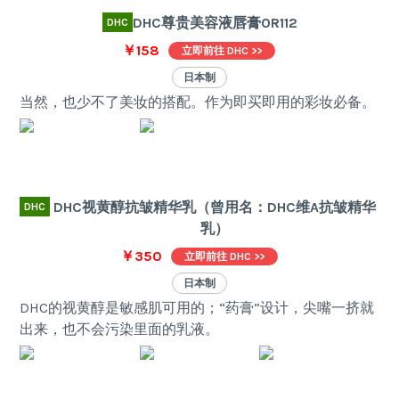
DHC尊贵美容液唇膏OR112
DHC
￥158
立即前往 DHC >>
日本制
当然，也少不了美妆的搭配。作为即买即用的彩妆必备。
DHC视黄醇抗皱精华乳（曾用名：DHC维A抗皱精华
DHC
乳）
￥350
立即前往 DHC >>
日本制
DHC的视黄醇是敏感肌可用的；“药膏”设计，尖嘴一挤就
出来，也不会污染里面的乳液。