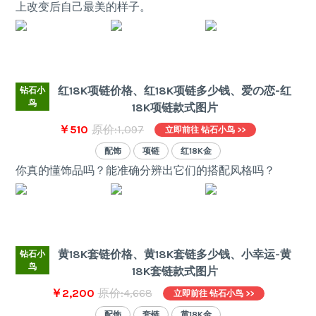
上改变后自己最美的样子。
红18K项链价格、红18K项链多少钱、爱の恋-红
钻石小
鸟
18K项链款式图片
￥510
原价:1,097
立即前往 钻石小鸟 >>
配饰
项链
红18K金
你真的懂饰品吗？能准确分辨出它们的搭配风格吗？
黄18K套链价格、黄18K套链多少钱、小幸运-黄
钻石小
鸟
18K套链款式图片
￥2,200
原价:4,668
立即前往 钻石小鸟 >>
配饰
套链
黄18K金