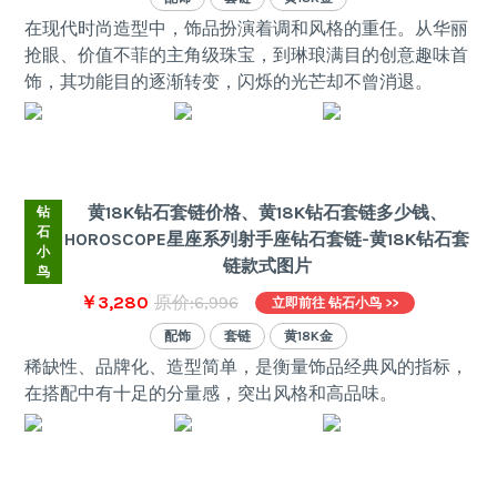
在现代时尚造型中，饰品扮演着调和风格的重任。从华丽
抢眼、价值不菲的主角级珠宝，到琳琅满目的创意趣味首
饰，其功能目的逐渐转变，闪烁的光芒却不曾消退。
黄18K钻石套链价格、黄18K钻石套链多少钱、
钻
石
HOROSCOPE星座系列射手座钻石套链-黄18K钻石套
小
链款式图片
鸟
￥3,280
原价:6,996
立即前往 钻石小鸟 >>
配饰
套链
黄18K金
稀缺性、品牌化、造型简单，是衡量饰品经典风的指标，
在搭配中有十足的分量感，突出风格和高品味。